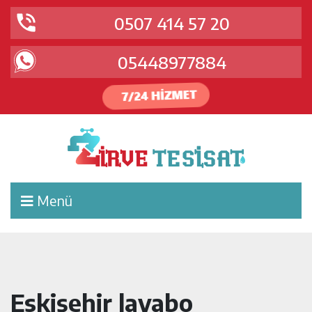
0507 414 57 20
05448977884
Menü
Eskişehir lavabo